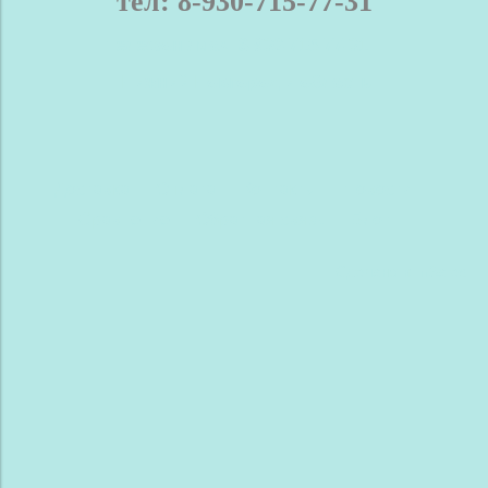
тел: 8-930-715-77-31
телефон / мах: 8-930-715-77-31
Нижний Новгород и область
Доставка
Оплата
Контакты
Новости
Сравнение
Обратная связь
Блог
Сделано в InSales