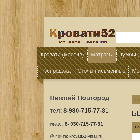
Кровати (массив)
Матрасы
Тумбы (
Распродажа
Столы письменные
Ме
Нижний Новгород
Гл
тел:
8
-930-715-77-31
Б
мах:
8
- 930-715-77-31
Со
@ почта:
krovati52@mail.ru