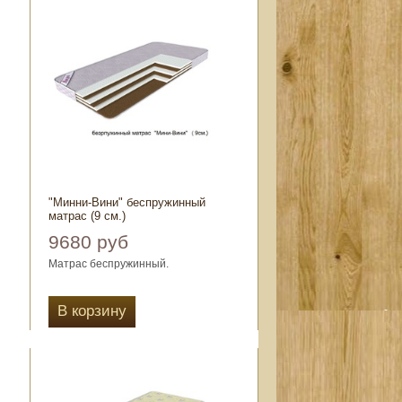
"Минни-Вини" беспружинный
матрас (9 см.)
9680 руб
Матрас беспружинный.
й,
Чехол выбор: полисатин стёганный,
жаккард стёганный.
В корзину