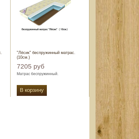
с.
"Лёсик" беспружинный матрас.
(10см.)
7205 руб
Матрас беспружинный.
й,
Чехол выбор: полисатин стёганный,
жаккард стёганный.
В корзину