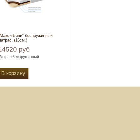
"Макси-Вини" беспружинный
матрас. (16см.)
14520 руб
Матрас беспружинный.
Чехол выбор: полисатин стёганный,
жаккард стёганный.
В корзину