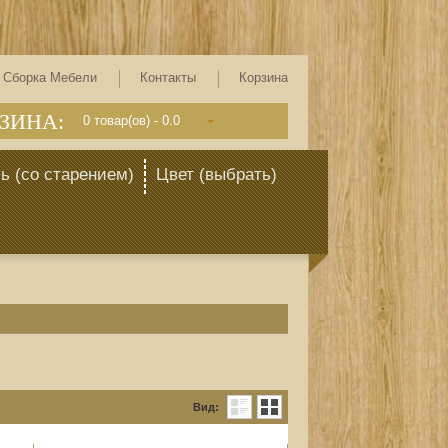
Сборка Мебели
Контакты
Корзина
ЗИНА:
0
товар(ов) -
0.0
ь (со старением)
Цвет (выбрать)
Вид: