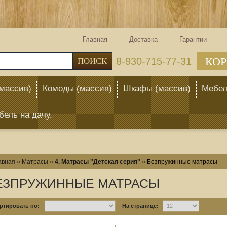
Главная
Доставка
Гарантии
КОР
тел: 8-930-715-77-31
ПОИСК
массив)
Комоды (массив)
Шкафы (массив)
Мебел
бель на дачу.
авная
»
Матрасы
»
4. Матрасы "Детская серия"
»
Безпружинные матрасы
ЕЗПРУЖИННЫЕ МАТРАСЫ
ртировать по:
На странице: