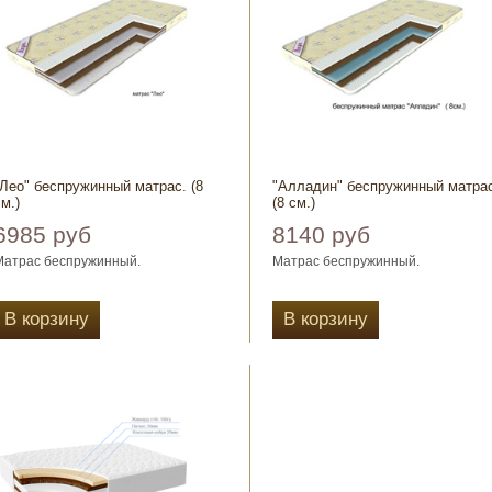
"Лео" беспружинный матрас. (8
"Алладин" беспружинный матра
м.)
(8 см.)
6985 руб
8140 руб
Матрас беспружинный.
Матрас беспружинный.
Чехол выбор: полисатин стёганный,
Чехол выбор: полисатин стёганны
жаккард стёганный.
В корзину
жаккард стёганный.
В корзину