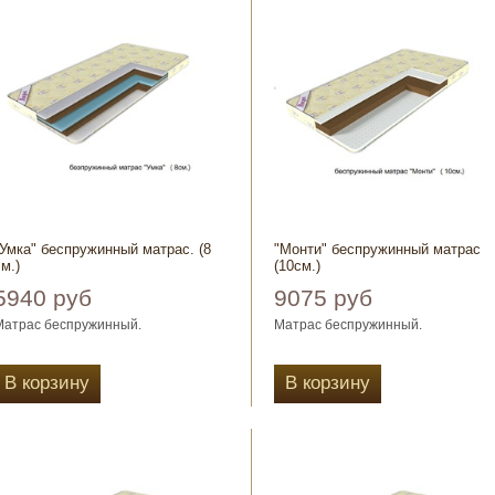
"Умка" беспружинный матрас. (8
"Монти" беспружинный матрас
м.)
(10см.)
5940 руб
9075 руб
Матрас беспружинный.
Матрас беспружинный.
Чехол выбор: полисатин стёганный,
Чехол выбор: полисатин стёганны
жаккард стёганный.
В корзину
жаккард стёганный.
В корзину