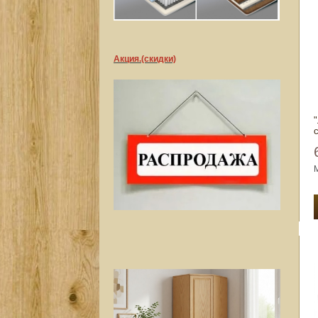
Акция.(скидки)
с