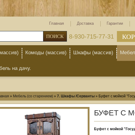
Главная
Доставка
Гарантии
КОР
тел: 8-930-715-77-31
ПОИСК
массив)
Комоды (массив)
Шкафы (массив)
Мебел
бель на дачу.
авная
»
Мебель (со старением)
»
7. Шкафы /Серванты
»
Буфет с мойкой "Гос
БУФЕТ С М
Буфет с мойкой "Госу