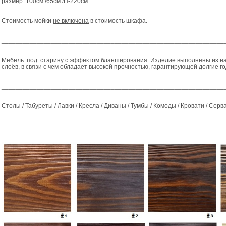
размер: 100
см./65см./Н-220см.
Стоимость мойки
не включена
в стоимость шкафа.
_______________________________________________________________
Мебель под старину с эффектом бланширования. Изделие выполнены из на
слоёв, в связи с чем обладает высокой прочностью, гарантирующей долгие г
_______________________________________________________________
Столы / Табуреты / Лавки / Кресла / Диваны / Тумбы / Комоды / Кровати / Серв
_______________________________________________________________