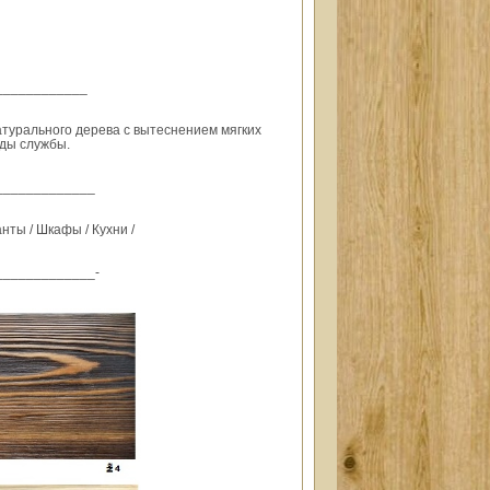
____________
турального дерева с вытеснением мягких
оды службы.
_____________
анты / Шкафы / Кухни /
_____________-