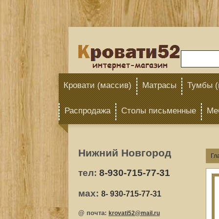
Кровати (массив)
Матрасы
Тумбы (
Распродажа
Столы письменные
Ме
Нижний Новгород
Гл
тел:
8
-930-715-77-31
мах:
8
- 930-715-77-31
@ почта:
krovati52@mail.ru