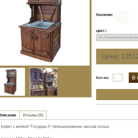
Наличие:
Есть на
складе
цвет:
Цена:
1251
В 
Кол-ва:
Описание
Отзывы (0)
Буфет с мойкой "Государь-5"
(бланширование, массив сосны).