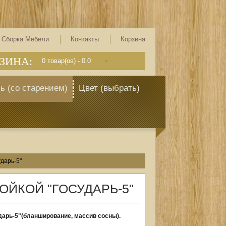
Сборка Мебели
Контакты
Корзина
ЗИНА:
0
товар(ов) -
0.0
ь (со старением)
Цвет (выбрать)
ударь-5"
ОЙКОЙ "ГОСУДАРЬ-5"
дарь-5"(бланширование, массив сосны).