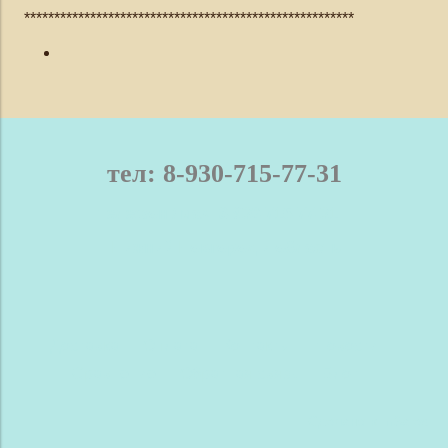
*******************************************************
тел: 8-930-715-77-31
телефон / мах: 8-930-715-77-31
Нижний Новгород и область
Доставка
Оплата
Контакты
Новости
Сравнение
Обратная связь
Блог
Сделано в InSales