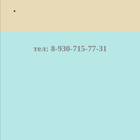
*******************************************************
тел: 8-930-715-77-31
телефон / мах: 8-930-715-77-31
Нижний Новгород и область
Доставка
Оплата
Контакты
Новости
Сравнение
Обратная связь
Блог
Сделано в InSales