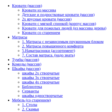
Кровати (массив)
Кровати из массива
Детские и подростковые кровати (массив)
2х ярусные кровати (массив)
Кровати с мягкой спинкой (корпус массив)
Кровати для пожилых людей (из массива дерева)
Кровати со старением
Матрасы
1. Матрасы с независимым пружинным блоком
2. Матрасы повышенного комфорта
5.Наматрасники (ассортимент)
7. Состав матраса. (надо знать)
Тумбы (массив)
Комоды (массив)
Шкафы (массив)
шкафы 2х створчатые
шкафы 3х створчатые
шкафы 4х створчатые
Библиотека
Серванты
шкафы одностворчатые
Мебель (со старением)
1. Столы
2. Скамьи