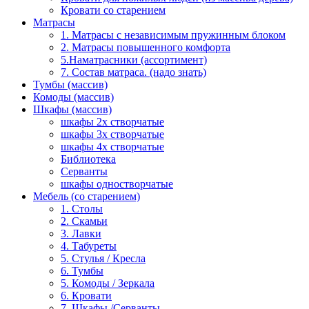
Кровати со старением
Матрасы
1. Матрасы с независимым пружинным блоком
2. Матрасы повышенного комфорта
5.Наматрасники (ассортимент)
7. Состав матраса. (надо знать)
Тумбы (массив)
Комоды (массив)
Шкафы (массив)
шкафы 2х створчатые
шкафы 3х створчатые
шкафы 4х створчатые
Библиотека
Серванты
шкафы одностворчатые
Мебель (со старением)
1. Столы
2. Скамьи
3. Лавки
4. Табуреты
5. Стулья / Кресла
6. Тумбы
5. Комоды / Зеркала
6. Кровати
7. Шкафы /Серванты