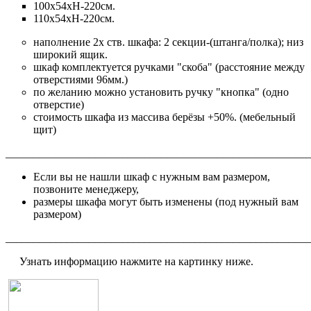
100х54хН-220см.
110х54хН-220см.
наполнение 2х ств. шкафа: 2 секции-(штанга/полка); низ
широкий ящик.
шкаф комплектуется
ручками "скоба"
(расстояние между
отверстиями 96мм.)
по желанию можно установить ручку "кнопка" (одно
отверстие)
стоимость шкафа из массива берёзы +50%. (мебельный
щит)
_______________________________________________________
Если вы не нашли шкаф с нужным вам размером,
позвоните менеджеру,
размеры шкафа могут быть изменены (под нужный вам
размером)
_______________________________________________________
Узнать информацию нажмите на картинку ниже.