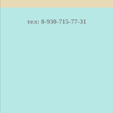
тел: 8-930-715-77-31
телефон / мах: 8-930-715-77-31
Нижний Новгород и область
Доставка
Оплата
Контакты
Новости
Сравнение
Обратная связь
Блог
Сделано в InSales