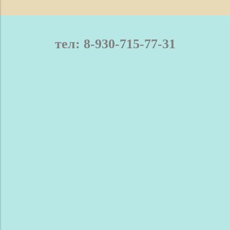
тел: 8-930-715-77-31
телефон / мах: 8-930-715-77-31
Нижний Новгород и область
Доставка
Оплата
Контакты
Новости
Сравнение
Обратная связь
Блог
Сделано в InSales