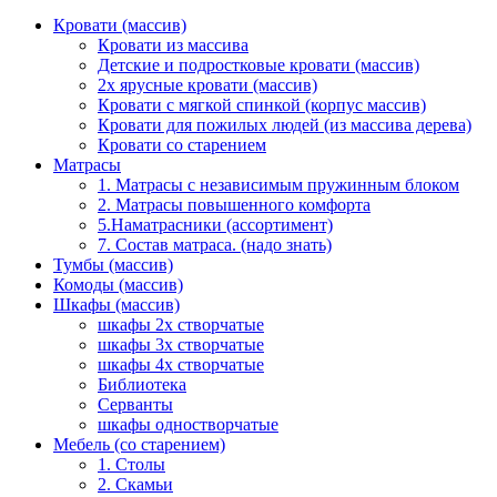
Кровати (массив)
Кровати из массива
Детские и подростковые кровати (массив)
2х ярусные кровати (массив)
Кровати с мягкой спинкой (корпус массив)
Кровати для пожилых людей (из массива дерева)
Кровати со старением
Матрасы
1. Матрасы с независимым пружинным блоком
2. Матрасы повышенного комфорта
5.Наматрасники (ассортимент)
7. Состав матраса. (надо знать)
Тумбы (массив)
Комоды (массив)
Шкафы (массив)
шкафы 2х створчатые
шкафы 3х створчатые
шкафы 4х створчатые
Библиотека
Серванты
шкафы одностворчатые
Мебель (со старением)
1. Столы
2. Скамьи