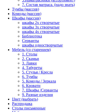
5.Наматрасники (ассортимент)
7. Состав матраса. (надо знать)
Тумбы (массив)
Комоды (массив)
Шкафы (массив)
шкафы 2х створчатые
шкафы 3х створчатые
шкафы 4х створчатые
Библиотека
Серванты
шкафы одностворчатые
Мебель (со старением)
1. Столы
2. Скамьи
3. Лавки
4. Табуреты
5. Стулья / Кресла
6. Тумбы
5. Комоды / Зеркала
6. Кровати
7. Шкафы /Серванты
9. Разные изделия
Цвет (выбрать)
Распродажа
Столы письменные