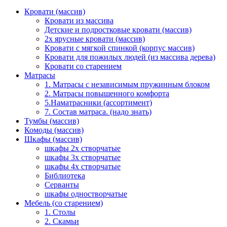
Кровати (массив)
Кровати из массива
Детские и подростковые кровати (массив)
2х ярусные кровати (массив)
Кровати с мягкой спинкой (корпус массив)
Кровати для пожилых людей (из массива дерева)
Кровати со старением
Матрасы
1. Матрасы с независимым пружинным блоком
2. Матрасы повышенного комфорта
5.Наматрасники (ассортимент)
7. Состав матраса. (надо знать)
Тумбы (массив)
Комоды (массив)
Шкафы (массив)
шкафы 2х створчатые
шкафы 3х створчатые
шкафы 4х створчатые
Библиотека
Серванты
шкафы одностворчатые
Мебель (со старением)
1. Столы
2. Скамьи