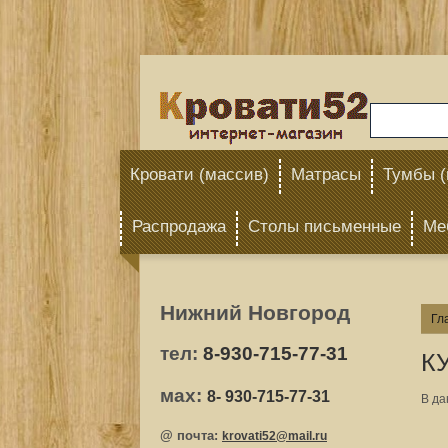
Кровати (массив)
Матрасы
Тумбы (
Распродажа
Столы письменные
Ме
Нижний Новгород
Гл
тел:
8
-930-715-77-31
К
мах:
8
- 930-715-77-31
В да
@ почта:
krovati52@mail.ru