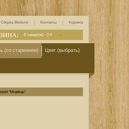
Сборка Мебели
Контакты
Корзина
ЗИНА:
0
товар(ов) -
0.0
ь (со старением)
Цвет (выбрать)
серия "Медведь"