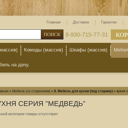
Главная
Доставка
Гарантии
КОР
тел: 8-930-715-77-31
ПОИСК
массив)
Комоды (массив)
Шкафы (массив)
Мебел
бель на дачу.
авная
»
Мебель (со старением)
»
8. Мебель для кухни (под старину)
»
кухня 
УХНЯ СЕРИЯ "МЕДВЕДЬ"
нной категории товары отсутствуют