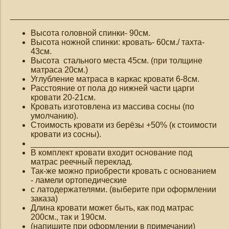
_______________________________________________
Высота головной спинки- 90см.
Высота ножной спинки: кровать- 60см./ тахта-
43см.
Высота стального места 45см. (при толщине
матраса 20см.)
Углубление матраса в каркас кровати 6-8см.
Расстояние от пола до нижней части царги
кровати 20-21см.
Кровать изготовлена из массива сосны (по
умолчанию).
Стоимость кровати из берёзы +50% (к стоимости
кровати из сосны).
___________________________________________
В комплект кровати входит основание под
матрас реечный переклад.
Так-же можно приобрести кровать с основанием
- ламели ортопедические
с латодержателями. (выберите при оформлении
заказа)
Длина кровати может быть, как под матрас
200см., так и 190см.
(напишите при оформлении в примечании)