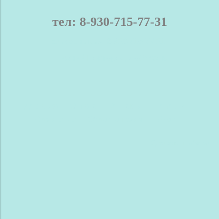
тел: 8-930-715-77-31
телефон / мах: 8-930-715-77-31
Нижний Новгород и область
Доставка
Оплата
Контакты
Новости
Сравнение
Обратная связь
Блог
Сделано в InSales