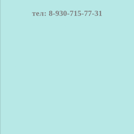
тел: 8-930-715-77-31
телефон / мах: 8-930-715-77-31
Нижний Новгород и область
Доставка
Оплата
Контакты
Новости
Сравнение
Обратная связь
Блог
Сделано в InSales