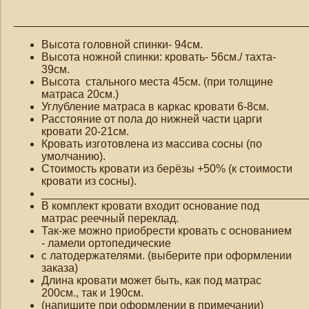
_______________________________________________
Высота головной спинки- 94см.
Высота ножной спинки: кровать- 56см./ тахта-
39см.
Высота стального места 45см. (при толщине
матраса 20см.)
Углубление матраса в каркас кровати 6-8см.
Расстояние от пола до нижней части царги
кровати 20-21см.
Кровать изготовлена из массива сосны (по
умолчанию).
Стоимость кровати из берёзы +50% (к стоимости
кровати из сосны).
___________________________________________
В комплект кровати входит основание под
матрас реечный переклад.
Так-же можно приобрести кровать с основанием
- ламели ортопедические
с латодержателями. (выберите при оформлении
заказа)
Длина кровати может быть, как под матрас
200см., так и 190см.
(напишите при оформлении в примечании)