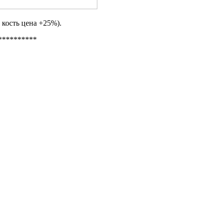
 кость цена +25%).
*********