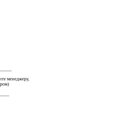
_____
ите менеджеру,
ером)
____