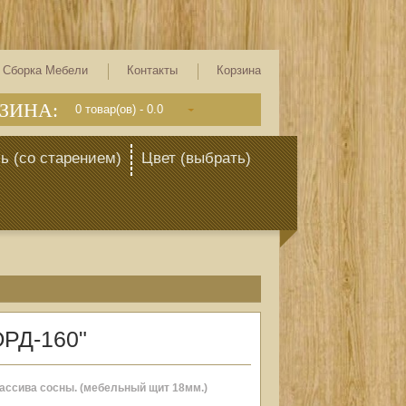
Сборка Мебели
Контакты
Корзина
ЗИНА:
0
товар(ов) -
0.0
ь (со старением)
Цвет (выбрать)
РД-160"
массива сосны. (мебельный щит 18мм.)