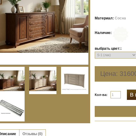
Материал:
Сосна
Наличие:
Есть на
складе
выбрать цвет:
Цена:
3160
В 
Кол-ва:
Описание
Отзывы (0)