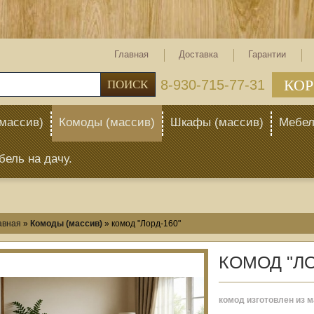
Главная
Доставка
Гарантии
КОР
тел: 8-930-715-77-31
ПОИСК
массив)
Комоды (массив)
Шкафы (массив)
Мебел
бель на дачу.
авная
»
Комоды (массив)
»
комод "Лорд-160"
КОМОД "ЛО
комод изготовлен из 