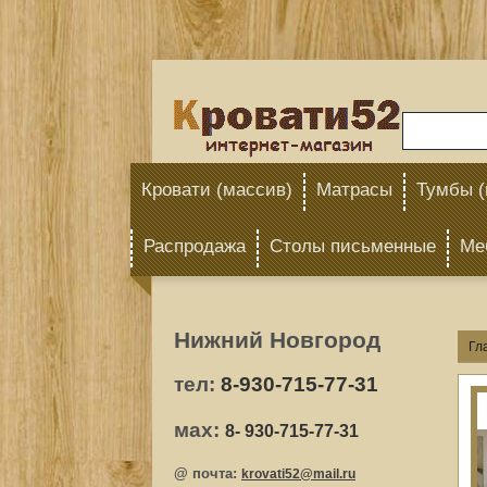
Кровати (массив)
Матрасы
Тумбы (
Распродажа
Столы письменные
Ме
Нижний Новгород
Гл
тел:
8
-930-715-77-31
мах:
8
- 930-715-77-31
@ почта:
krovati52@mail.ru