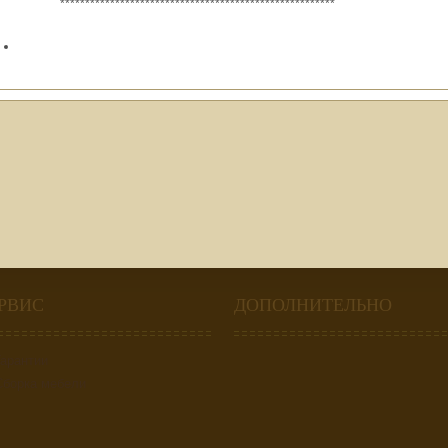
*******************************************************
РВИС
ДОПОЛНИТЕЛЬНО
Гарантии
Сборка мебели