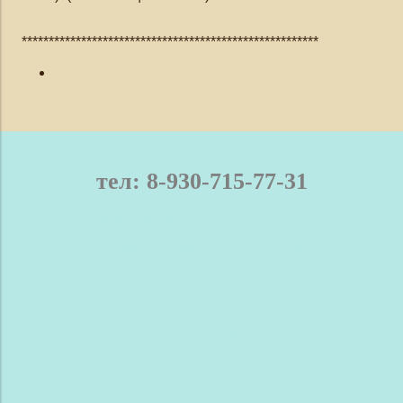
*******************************************************
тел: 8-930-715-77-31
телефон / мах: 8-930-715-77-31
Нижний Новгород и область
Доставка
Оплата
Контакты
Новости
Сравнение
Обратная связь
Блог