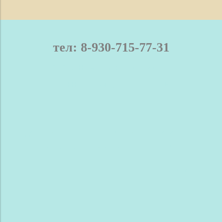
тел: 8-930-715-77-31
телефон / мах: 8-930-715-77-31
Нижний Новгород и область
Доставка
Оплата
Контакты
Новости
Сравнение
Обратная связь
Блог
Сделано в InSales