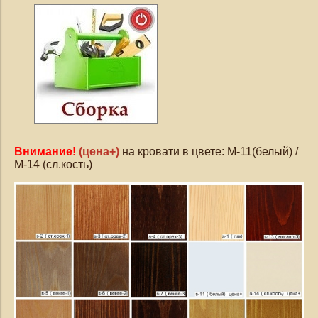
Внимание!
(
цена+)
на кровати в цвете: М-11(белый) /
М-14 (сл.кость)