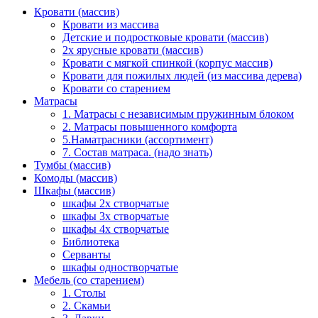
Кровати (массив)
Кровати из массива
Детские и подростковые кровати (массив)
2х ярусные кровати (массив)
Кровати с мягкой спинкой (корпус массив)
Кровати для пожилых людей (из массива дерева)
Кровати со старением
Матрасы
1. Матрасы с независимым пружинным блоком
2. Матрасы повышенного комфорта
5.Наматрасники (ассортимент)
7. Состав матраса. (надо знать)
Тумбы (массив)
Комоды (массив)
Шкафы (массив)
шкафы 2х створчатые
шкафы 3х створчатые
шкафы 4х створчатые
Библиотека
Серванты
шкафы одностворчатые
Мебель (со старением)
1. Столы
2. Скамьи