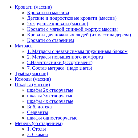
Кровати (массив)
Кровати из массива
Детские и подростковые кровати (массив)
2х ярусные кровати (массив)
Кровати с мягкой спинкой (корпус массив)
Кровати для пожилых людей (из массива дерева)
Кровати со старением
Матрасы
1. Матрасы с независимым пружинным блоком
2. Матрасы повышенного комфорта
5.Наматрасники (ассортимент)
7. Состав матраса. (надо знать)
Тумбы (массив)
Комоды (массив)
Шкафы (массив)
шкафы 2х створчатые
шкафы 3х створчатые
шкафы 4х створчатые
Библиотека
Серванты
шкафы одностворчатые
Мебель (со старением)
1. Столы
2. Скамьи