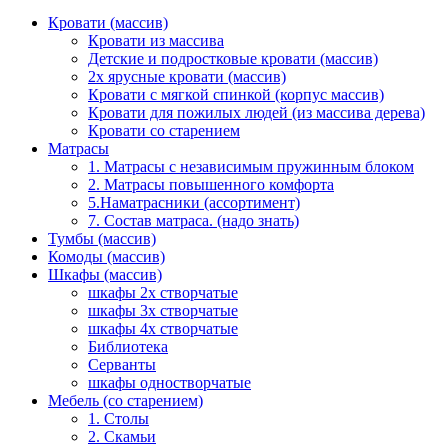
Кровати (массив)
Кровати из массива
Детские и подростковые кровати (массив)
2х ярусные кровати (массив)
Кровати с мягкой спинкой (корпус массив)
Кровати для пожилых людей (из массива дерева)
Кровати со старением
Матрасы
1. Матрасы с независимым пружинным блоком
2. Матрасы повышенного комфорта
5.Наматрасники (ассортимент)
7. Состав матраса. (надо знать)
Тумбы (массив)
Комоды (массив)
Шкафы (массив)
шкафы 2х створчатые
шкафы 3х створчатые
шкафы 4х створчатые
Библиотека
Серванты
шкафы одностворчатые
Мебель (со старением)
1. Столы
2. Скамьи