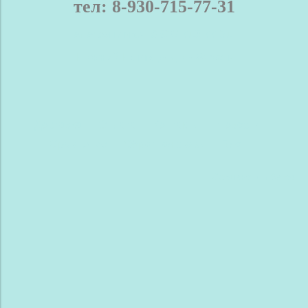
тел: 8-930-715-77-31
телефон / мах: 8-930-715-77-31
Нижний Новгород и область
Доставка
Оплата
Контакты
Новости
Сравнение
Обратная связь
Блог
Сделано в InSales