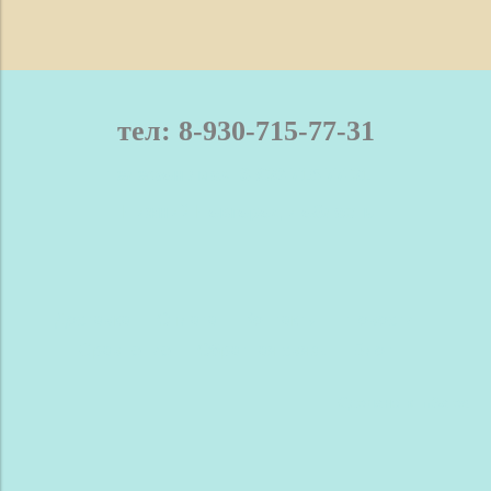
тел: 8-930-715-77-31
телефон / мах: 8-930-715-77-31
Нижний Новгород и область
Доставка
Оплата
Контакты
Новости
Сравнение
Обратная связь
Блог
Сделано в InSales