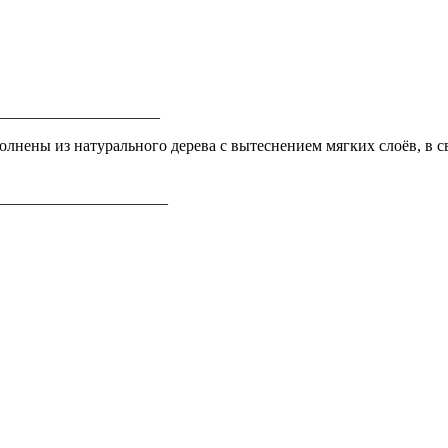
_____________________
нены из натурального дерева с вытеснением мягких слоёв, в с
_____________________