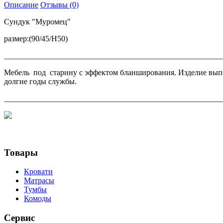
Описание
Отзывы (0)
Сундук "Муромец"
размер:(90/45/Н50)
______________________________________________________
Мебель под старину с эффектом бланширования. Изделие выпол
долгие годы службы.
_______________________________________________________
Товары
Кровати
Матрасы
Тумбы
Комоды
Сервис