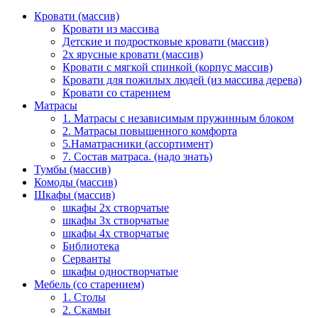
Кровати (массив)
Кровати из массива
Детские и подростковые кровати (массив)
2х ярусные кровати (массив)
Кровати с мягкой спинкой (корпус массив)
Кровати для пожилых людей (из массива дерева)
Кровати со старением
Матрасы
1. Матрасы с независимым пружинным блоком
2. Матрасы повышенного комфорта
5.Наматрасники (ассортимент)
7. Состав матраса. (надо знать)
Тумбы (массив)
Комоды (массив)
Шкафы (массив)
шкафы 2х створчатые
шкафы 3х створчатые
шкафы 4х створчатые
Библиотека
Серванты
шкафы одностворчатые
Мебель (со старением)
1. Столы
2. Скамьи