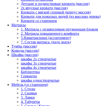
Детские и подростковые кровати (массив)
2х ярусные кровати (массив)
Кровати с мягкой спинкой (корпус массив)
Кровати для пожилых людей (из массива дерева)
Кровати со старением
Матрасы
1. Матрасы с независимым пружинным блоком
2. Матрасы повышенного комфорта
5.Наматрасники (ассортимент)
7. Состав матраса. (надо знать)
Тумбы (массив)
Комоды (массив)
Шкафы (массив)
шкафы 2х створчатые
шкафы 3х створчатые
шкафы 4х створчатые
Библиотека
Серванты
шкафы одностворчатые
Мебель (со старением)
1. Столы
2. Скамьи
3. Лавки
4. Табуреты
5. Стулья / Кресла