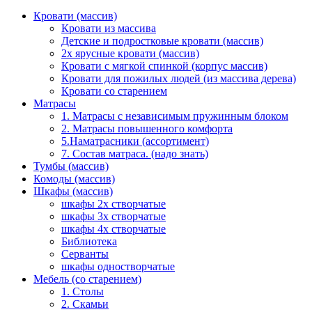
Кровати (массив)
Кровати из массива
Детские и подростковые кровати (массив)
2х ярусные кровати (массив)
Кровати с мягкой спинкой (корпус массив)
Кровати для пожилых людей (из массива дерева)
Кровати со старением
Матрасы
1. Матрасы с независимым пружинным блоком
2. Матрасы повышенного комфорта
5.Наматрасники (ассортимент)
7. Состав матраса. (надо знать)
Тумбы (массив)
Комоды (массив)
Шкафы (массив)
шкафы 2х створчатые
шкафы 3х створчатые
шкафы 4х створчатые
Библиотека
Серванты
шкафы одностворчатые
Мебель (со старением)
1. Столы
2. Скамьи