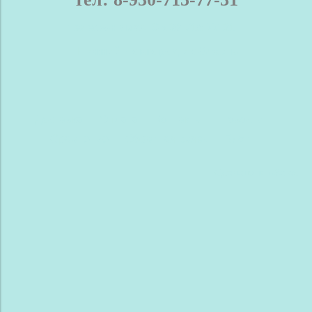
телефон / мах: 8-930-715-77-31
Нижний Новгород и область
Доставка
Оплата
Контакты
Новости
Сравнение
Обратная связь
Блог
Сделано в InSales